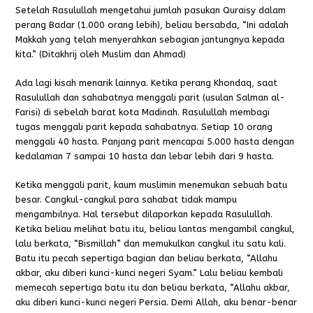
Setelah Rasulullah mengetahui jumlah pasukan Quraisy dalam
perang Badar (1.000 orang lebih), beliau bersabda, “Ini adalah
Makkah yang telah menyerahkan sebagian jantungnya kepada
kita.” (Ditakhrij oleh Muslim dan Ahmad)
Ada lagi kisah menarik lainnya. Ketika perang Khondaq, saat
Rasulullah dan sahabatnya menggali parit (usulan Salman al-
Farisi) di sebelah barat kota Madinah. Rasulullah membagi
tugas menggali parit kepada sahabatnya. Setiap 10 orang
menggali 40 hasta. Panjang parit mencapai 5.000 hasta dengan
kedalaman 7 sampai 10 hasta dan lebar lebih dari 9 hasta.
Ketika menggali parit, kaum muslimin menemukan sebuah batu
besar. Cangkul-cangkul para sahabat tidak mampu
mengambilnya. Hal tersebut dilaporkan kepada Rasulullah.
Ketika beliau melihat batu itu, beliau lantas mengambil cangkul,
lalu berkata,
“Bismillah”
dan memukulkan cangkul itu satu kali.
Batu itu pecah sepertiga bagian dan beliau berkata,
“Allahu
akbar, aku diberi kunci-kunci negeri Syam.”
Lalu beliau kembali
memecah sepertiga batu itu dan beliau berkata,
“Allahu akbar,
aku diberi kunci-kunci negeri Persia. Demi Allah, aku benar-benar