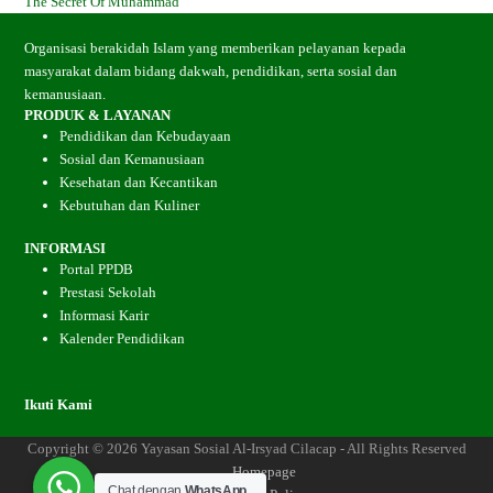
The Secret Of Muhammad
Organisasi berakidah Islam yang memberikan pelayanan kepada
masyarakat dalam bidang dakwah, pendidikan, serta sosial dan
kemanusiaan.
PRODUK & LAYANAN
Pendidikan dan Kebudayaan
Sosial dan Kemanusiaan
Kesehatan dan Kecantikan
Kebutuhan dan Kuliner
INFORMASI
Portal PPDB
Prestasi Sekolah
Informasi Karir
Kalender Pendidikan
Ikuti Kami
Facebook
Instagram
YouTube
RSS
Copyright © 2026 Yayasan Sosial Al-Irsyad Cilacap - All Rights Reserved
Homepage
Chat dengan
WhatsApp