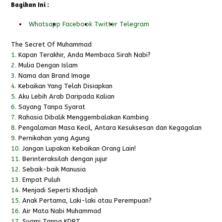
Bagikan Ini :
Whatsapp
Facebook
Twitter
Telegram
The Secret Of Muhammad
1.
Kapan Terakhir, Anda Membaca Sirah Nabi?
2.
Mulia Dengan Islam
3.
Nama dan Brand Image
4.
Kebaikan Yang Telah Disiapkan
5.
Aku Lebih Arab Daripada Kalian
6.
Sayang Tanpa Syarat
7.
Rahasia Dibalik Menggembalakan Kambing
8.
Pengalaman Masa Kecil, Antara Kesuksesan dan Kegagalan
9.
Pernikahan yang Agung
10.
Jangan Lupakan Kebaikan Orang Lain!
11.
Berinteraksilah dengan jujur
12.
Sebaik-baik Manusia
13.
Empat Puluh
14.
Menjadi Seperti Khadijah
15.
Anak Pertama, Laki-laki atau Perempuan?
16.
Air Mata Nabi Muhammad
17.
Suami Tanpa KDRT