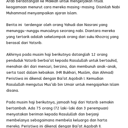
Arab berdatangan ke Makkah untuk mengerjakan ritual
keagamaan menurut cara mereka masing-masing. Disinilah Nabi
Muhammad menyampaikan ajaran Islam.
Berita ini terdengar oleh orang Yahudi dan Nasrani yang
menunggu-nunggu munculnya seorang nabi. Diantara mereka
yang tertarik adalah sekelompok orang dari suku Khozroj yang
berasal dari Yatsrib.
Akhirnya pada musim haji berikutnya datanglah 12 orang
penduduk Yatsrib berbai’at kepada Rasulullah untuk bertauhid,
menahan diri dari mencuri, berzina, dan membunuh anak-anak,
serta taat dalam kebaikan. (HR Bukhari, Muslim, dan Ahmad)
Peristiwa ini dikenal dengan Bai’at Aqobah I. Kemudian
Rasulullah mengutus Mus’ab bin Umair untuk mengajarkan Islam
disana.
Pada musim haji berikutnya, jamaah haji dari Yatsrib semakin
bertambah. Ada 75 orang (72 laki-laki dan 3 perempuan)
menyatakan beriman kepada Rasulullah dan berjanji
membelanya sebagaimana membela keluarga dan harta
mereka. Peristiwa ini dikenal dengan Bai’at Aqobah II.