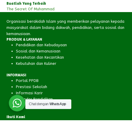
Buatlah Yang Terbaik
The Secret Of Muhammad
Organisasi berakidah Islam yang memberikan pelayanan kepada
masyarakat dalam bidang dakwah, pendidikan, serta sosial dan
kemanusiaan.
PRODUK & LAYANAN
Pendidikan dan Kebudayaan
Sosial dan Kemanusiaan
Kesehatan dan Kecantikan
Kebutuhan dan Kuliner
INFORMASI
Portal PPDB
Prestasi Sekolah
Informasi Karir
Kalender Pendidikan
Chat dengan
WhatsApp
Ikuti Kami
Facebook
Instagram
YouTube
RSS
Copyright © 2026 Yayasan Sosial Al-Irsyad Cilacap - All Rights Reserved