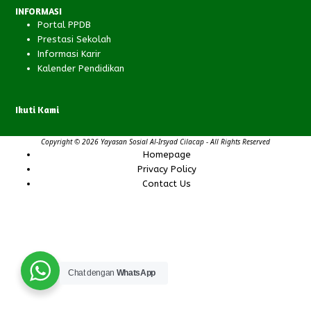
INFORMASI
Portal PPDB
Prestasi Sekolah
Informasi Karir
Kalender Pendidikan
Ikuti Kami
Facebook
Instagram
YouTube
RSS
Copyright © 2026 Yayasan Sosial Al-Irsyad Cilacap - All Rights Reserved
Homepage
Privacy Policy
Contact Us
Chat dengan
WhatsApp