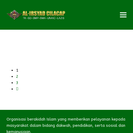
Page
1
Page
2
Page
3
Next
Organisasi berakidah Islam yang memberikan pelayanan kepada
masyarakat dalam bidang dakwah, pendidikan, serta sosial dan
kemanusiaan.