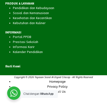
PRODUK & LAYANAN
Pendidikan dan Kebudayaan
Sosial dan Kemanusiaan
Kesehatan dan Kecantikan
Kebutuhan dan Kuliner
INFORMASI
Portal PPDB
Prestasi Sekolah
Informasi Karir
Kalender Pendidikan
Ikuti Kami
Facebook
Instagram
YouTube
RSS
Copyright © 2026 Yayasan Sosial Al-Irsyad Cilacap - All Rights Reserved
Homepage
Privacy Policy
Contact Us
Chat dengan
WhatsApp