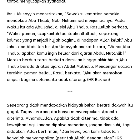
tanpa mengucapkan syahadat.
Ibnul Musayyib menceritakan, “Sewaktu kematian semakin
mendekati Abu Thalib, Nabi Muhammad menjumpainya. Pada
waktu itu ada Abu Jahal di sisi Abu Thalib. Rasulullah berkata,
“Wahai paman, ucapkanlah
laa ilaaha illallaah,
sepotong
kalimat yang menjadi
hujjah
bagimu di hadapan Allah kelak.” Abu
Jahal dan Abdullah bin Abi Umayyah angkat bicara, “Wahai Abu
Thalib, apakah kamu ingin keluar dari ajaran Abdul Mutahlib?”
Mereka berdua terus berkata demikian hingga akhir hidup Abu
Thalib berada di atas ajaran Abdul Muthalib. Mendengar ucapan
terakhir paman beliau, Rasul berkata, “Aku akan memohon
ampun bagimu selama itu tidak dilarang. (HR Bukhari)
***
Seseorang tidak mendapatkan hidayah bukan berarti dakwah itu
gagal. Tugas seorang dai hanya menyampaikan. Apabila
diterima, Alhamdulillah. Apabila tidak diterima, tidak ada
kewajiban lagi. Jangan dipaksa menerima, jangan dimusuhi, tapi
didoakan. Allah berfirman, “
Dan kewajiban kami tidak lain
hanyalah menyampaikan (perintah Allah) dengan jelas.
” (QS