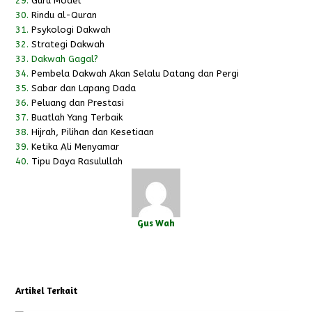
29.
Guru Model
30.
Rindu al-Quran
31.
Psykologi Dakwah
32.
Strategi Dakwah
33.
Dakwah Gagal?
34.
Pembela Dakwah Akan Selalu Datang dan Pergi
35.
Sabar dan Lapang Dada
36.
Peluang dan Prestasi
37.
Buatlah Yang Terbaik
38.
Hijrah, Pilihan dan Kesetiaan
39.
Ketika Ali Menyamar
40.
Tipu Daya Rasulullah
Gus Wah
Twitter
Facebook
Instagram
Artikel Terkait