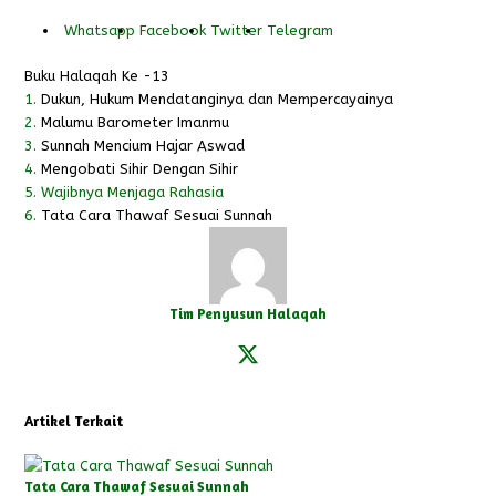
Whatsapp
Facebook
Twitter
Telegram
Buku Halaqah Ke -13
1.
Dukun, Hukum Mendatanginya dan Mempercayainya
2.
Malumu Barometer Imanmu
3.
Sunnah Mencium Hajar Aswad
4.
Mengobati Sihir Dengan Sihir
5.
Wajibnya Menjaga Rahasia
6.
Tata Cara Thawaf Sesuai Sunnah
Tim Penyusun Halaqah
X
Facebook
Instagram
Twitter
Artikel Terkait
Tata Cara Thawaf Sesuai Sunnah