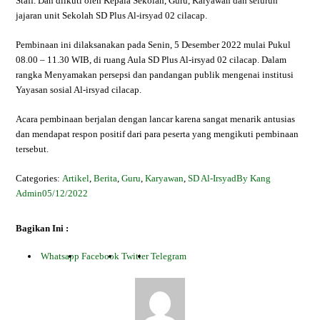
Staff. Dan diikuti oleh Kepala Sekolah, Guru, Karyawan dan seluruh
jajaran unit Sekolah SD Plus Al-irsyad 02 cilacap.
Pembinaan ini dilaksanakan pada Senin, 5 Desember 2022 mulai Pukul
08.00 – 11.30 WIB, di ruang Aula SD Plus Al-irsyad 02 cilacap. Dalam
rangka Menyamakan persepsi dan pandangan publik mengenai institusi
Yayasan sosial Al-irsyad cilacap.
Acara pembinaan berjalan dengan lancar karena sangat menarik antusias
dan mendapat respon positif dari para peserta yang mengikuti pembinaan
tersebut.
Categories:
Artikel
,
Berita
,
Guru
,
Karyawan
,
SD Al-Irsyad
By Kang
Admin
05/12/2022
Bagikan Ini :
Whatsapp
Facebook
Twitter
Telegram