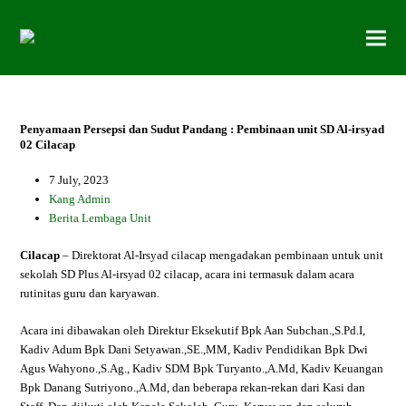
Penyamaan Persepsi dan Sudut Pandang : Pembinaan unit SD Al-irsyad
02 Cilacap
7 July, 2023
Kang Admin
Berita Lembaga Unit
Cilacap
– Direktorat Al-Irsyad cilacap mengadakan pembinaan untuk unit
sekolah SD Plus Al-irsyad 02 cilacap, acara ini termasuk dalam acara
rutinitas guru dan karyawan.
Acara ini dibawakan oleh Direktur Eksekutif Bpk Aan Subchan.,S.Pd.I,
Kadiv Adum Bpk Dani Setyawan.,SE.,MM, Kadiv Pendidikan Bpk Dwi
Agus Wahyono.,S.Ag., Kadiv SDM Bpk Turyanto.,A.Md, Kadiv Keuangan
Bpk Danang Sutriyono.,A.Md, dan beberapa rekan-rekan dari Kasi dan